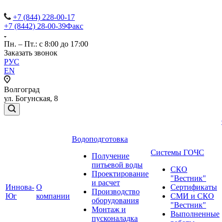
+7 (844) 228-00-17
+7 (8442) 28-00-39
Факс
Пн. – Пт.: с 8:00 до 17:00
Заказать звонок
РУС
EN
Волгоград
ул. Богунская, 8
Водоподготовка
Системы ГОЧС
Получение
питьевой воды
СКО
Проектирование
"Вестник"
и расчет
Иннова-
О
Сертификаты
Производство
Юг
компании
СМИ и СКО
оборудования
"Вестник"
Монтаж и
Выполненные
пусконаладка