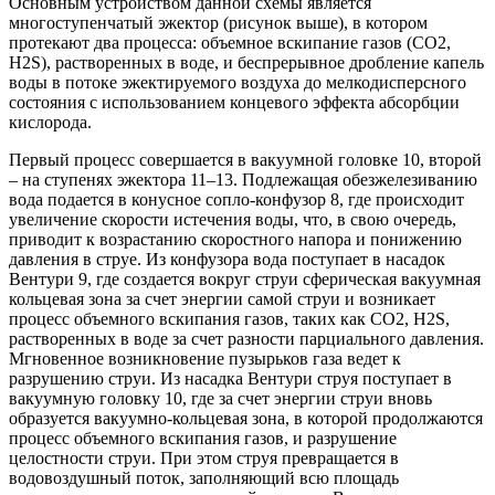
Основным устройством данной схемы является
многоступенчатый эжектор (рисунок выше), в котором
протекают два процесса: объемное вскипание газов (СО2,
Н2S), растворенных в воде, и беспрерывное дробление капель
воды в потоке эжектируемого воздуха до мелкодисперсного
состояния с использованием концевого эффекта абсорбции
кислорода.
Первый процесс совершается в вакуумной головке 10, второй
– на ступенях эжектора 11–13. Подлежащая обезжелезиванию
вода подается в конусное сопло-конфузор 8, где происходит
увеличение скорости истечения воды, что, в свою очередь,
приводит к возрастанию скоростного напора и понижению
давления в струе. Из конфузора вода поступает в насадок
Вентури 9, где создается вокруг струи сферическая вакуумная
кольцевая зона за счет энергии самой струи и возникает
процесс объемного вскипания газов, таких как СО2, Н2S,
растворенных в воде за счет разности парциального давления.
Мгновенное возникновение пузырьков газа ведет к
разрушению струи. Из насадка Вентури струя поступает в
вакуумную головку 10, где за счет энергии струи вновь
образуется вакуумно-кольцевая зона, в которой продолжаются
процесс объемного вскипания газов, и разрушение
целостности струи. При этом струя превращается в
водовоздушный поток, заполняющий всю площадь