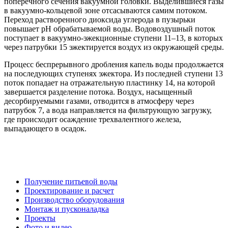
поперечного сечения вакуумной головки. Выделившиеся газы
в вакуумно-кольцевой зоне отсасываются самим потоком.
Переход растворенного диоксида углерода в пузырьки
повышает рН обрабатываемой воды. Водовоздушный поток
поступает в вакуумно-эжекционные ступени 11–13, в которых
через патрубки 15 эжектируется воздух из окружающей среды.
Процесс беспрерывного дробления капель воды продолжается
на последующих ступенях эжектора. Из последней ступени 13
поток попадает на отражательную пластинку 14, на которой
завершается разделение потока. Воздух, насыщенный
десорбируемыми газами, отводится в атмосферу через
патрубок 7, а вода направляется на фильтрующую загрузку,
где происходит осаждение трехвалентного железа,
выпадающего в осадок.
Получение питьевой воды
Проектирование и расчет
Производство оборудования
Монтаж и пусконаладка
Проекты
Фото и видео